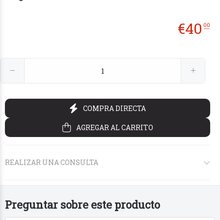
€
40
00
€14
€30
€70
€25
90
00
00
00
COMPRA DIRECTA
AGREGAR AL CARRITO
REALIZAR UNA CONSULTA
Preguntar sobre este producto