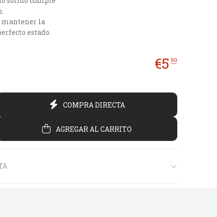
eño sólido cumple
n.
a mantener la
erfecto estado.
€
5
90
COMPRA DIRECTA
AGREGAR AL CARRITO
TA
€45
€40
€14
00
00
90