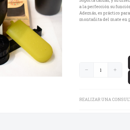
Soporta caídas, y su dis
a la perfección su funció
Además, es práctico par
montañita del mate en p
REALIZAR UNA CONSUL
€25
€12
€9
00
95
90