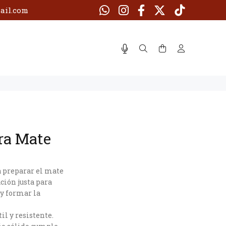
ail.com
ra Mate
a preparar el mate
ación justa para
 y formar la
til y resistente.