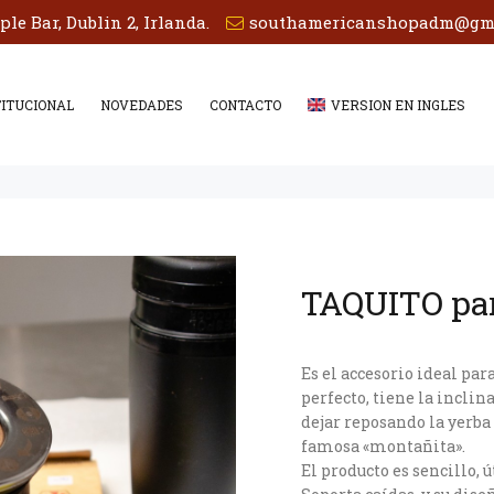
le Bar, Dublin 2, Irlanda.
southamericanshopadm@gm
TITUCIONAL
NOVEDADES
CONTACTO
VERSION EN INGLES
TAQUITO pa
Es el accesorio ideal par
perfecto, tiene la inclin
dejar reposando la yerba
famosa «montañita».
El producto es sencillo, ú