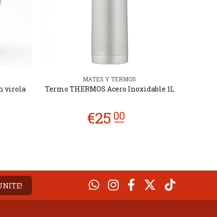
MATES Y TERMOS
n virola
Termo THERMOS Acero Inoxidable 1L
YERBE
UNITE!