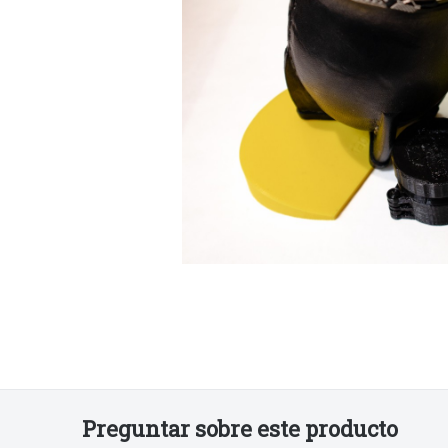
€14
€30
€70
90
00
00
Preguntar sobre este producto