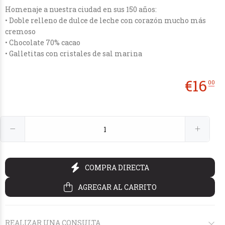
Homenaje a nuestra ciudad en sus 150 años:
• Doble relleno de dulce de leche con corazón mucho más
cremoso
• Chocolate 70% cacao
• Galletitas con cristales de sal marina
€14
€26
€14
€26
50
00
50
00
€
16
00
COMPRA DIRECTA
AGREGAR AL CARRITO
REALIZAR UNA CONSULTA