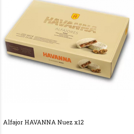
Alfajor HAVANNA Nuez x12
€14
€26
€14
€26
50
00
50
00